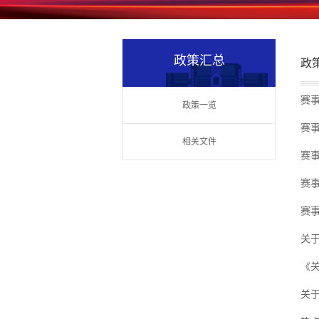
政策汇总
政
赛事
政策一览
赛
相关文件
赛
赛
赛
关
《
关